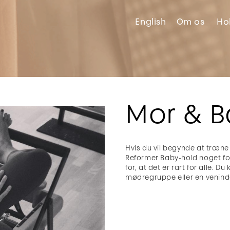
English
Om
os
Ho
Mor & B
Hvis du vil begynde at træne 
Reformer Baby-hold noget for
for, at det er rart for alle. 
mødregruppe eller en venind