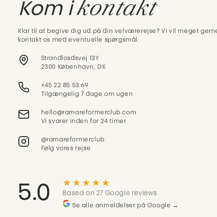
kontakt
Kom i
Klar til at begive dig ud på din velværerejse? Vi vil meget gerne
kontakt os med eventuelle spørgsmål.
Strandlosdsvej 13Y
2300 København, DK
+45 22 85 53 69
Tilgængelig 7 dage om ugen
Vi svarer inden for 24 timer
@ramareformerclub
Følg vores rejse
★★★★★
5.0
Based on 27 Google reviews
Se alle anmeldelser på Google →