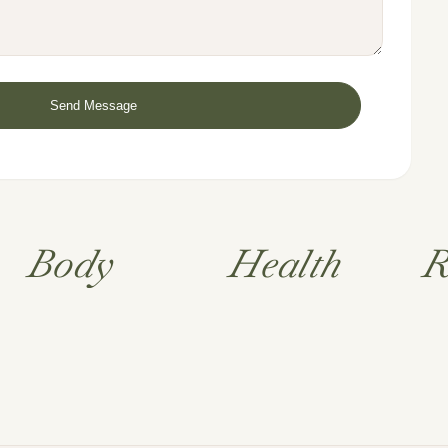
Body
Health
R