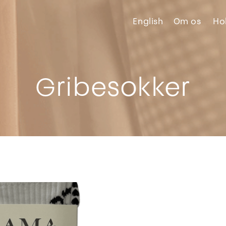
English
Om
os
Ho
Gribesokker