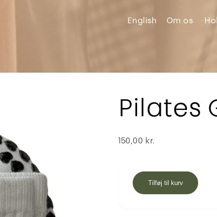
English
Om
os
Ho
Pilates 
150,00
kr.
Tilføj til kurv