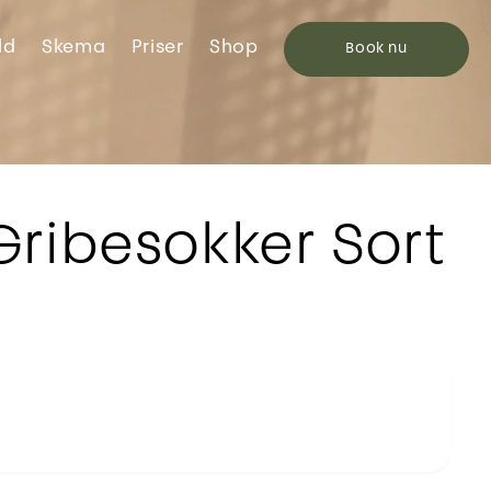
ld
Skema
Priser
Shop
Book
nu
Gribesokker Sort