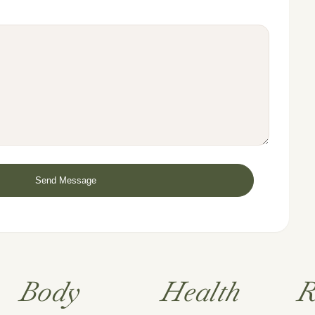
Body
Health
R