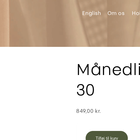
English
Om
os
Ho
Månedli
30
849,00
kr.
Tilføj til kurv