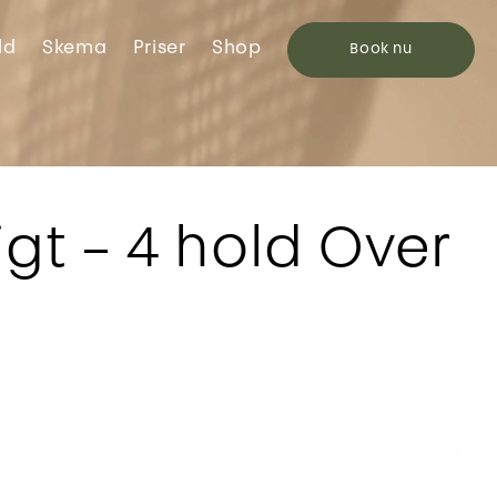
ld
Skema
Priser
Shop
Book
nu
gt – 4 hold Over